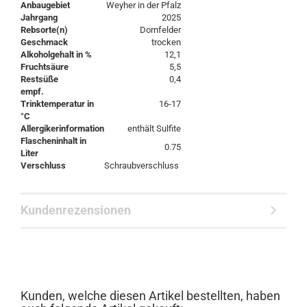
Anbaugebiet
Weyher in der Pfalz
Jahrgang
2025
Rebsorte(n)
Dornfelder
Geschmack
trocken
Alkoholgehalt in %
12,1
Fruchtsäure
5,5
Restsüße
0,4
empf.
Trinktemperatur in
16-17
°C
Allergikerinformation
enthält Sulfite
Flascheninhalt in
0.75
Liter
Verschluss
Schraubverschluss
Kundenrezensionen
Kunden, welche diesen Artikel bestellten, haben