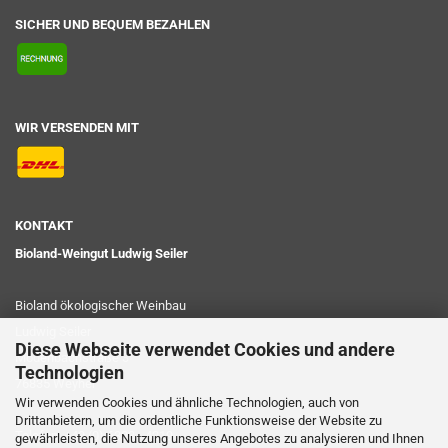
SICHER UND BEQUEM BEZAHLEN
WIR VERSENDEN MIT
KONTAKT
Bioland-Weingut Ludwig Seiler
Bioland ökologischer Weinbau
Ludwig Seiler
Diese Webseite verwendet Cookies und andere
Modenbachstraße 3
Technologien
76835 Weyher
Wir verwenden Cookies und ähnliche Technologien, auch von
Drittanbietern, um die ordentliche Funktionsweise der Website zu
Telefon: +49 (0) 6323 - 4219
gewährleisten, die Nutzung unseres Angebotes zu analysieren und Ihnen