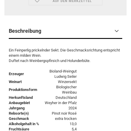
AUF DEN MERKZETTEL
Beschreibung
Ein Feinperlig prickelnder Sekt. Die Geschmacksrichtung entspricht
einem milden Wein.
Duftet nach Weinbergspfirsich und Holunderbüte.
Bioland-Weingut
Erzeuger
Ludwig Seiler
Weinart
Winzersekt
Biologischer
Produktionsform
Weinbau
Herkunftsland
Deutschland
Anbaugebiet
Weyher in der Pfalz
Jahrgang
2024
Rebsorte(n)
Pinot noir Rosé
Geschmack
extra trocken
Alkoholgehalt in %
13,0
Fruchtsäure
5,4